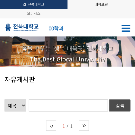
전북대학교
대학포털
오아시스
00학과
꿈을 키우는 '행복 배움터' 전북대학교
The Best Glocal University
자유게시판
1
1